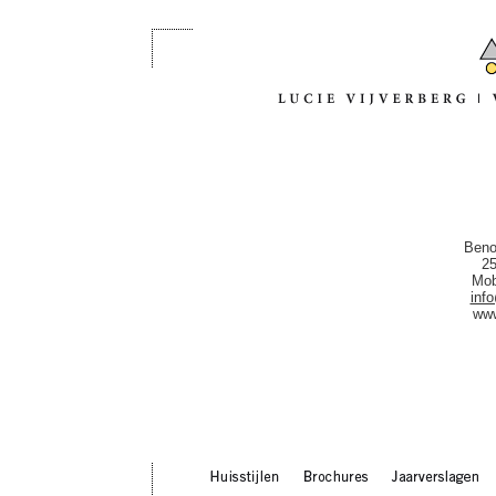
Beno
2
Mob
info
www